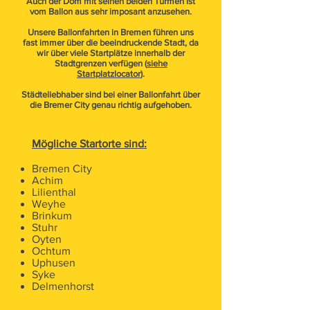
Auch der Dom mit seinen beiden Türmen ist
vom Ballon aus sehr imposant anzusehen.
Unsere Ballonfahrten in Bremen führen uns
fast immer über die beeindruckende Stadt, da
wir über viele Startplätze innerhalb der
Stadtgrenzen verfügen (
siehe
Startplatzlocator
).
Städteliebhaber sind bei einer Ballonfahrt über
die Bremer City genau richtig aufgehoben.
Mögliche Startorte sind:
Bremen City
Achim
Lilienthal
Weyhe
Brinkum
Stuhr
Oyten
Ochtum
Uphusen
Syke
Delmenhorst