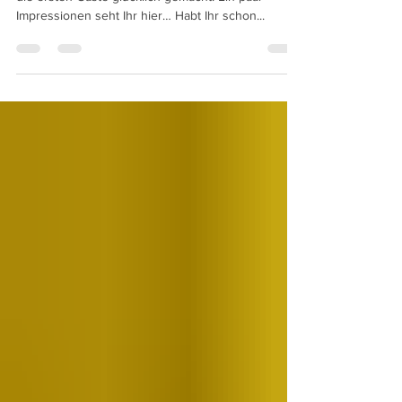
Es ist zwar erst Anfang Mai aber wir haben schon
die ersten Gäste glücklich gemacht. Ein paar
Impressionen seht Ihr hier… Habt Ihr schon...